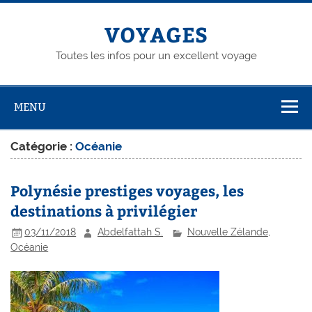
Skip
to
content
VOYAGES
Toutes les infos pour un excellent voyage
MENU
Catégorie :
Océanie
Polynésie prestiges voyages, les
destinations à privilégier
03/11/2018
Abdelfattah S.
Nouvelle Zélande
,
Océanie