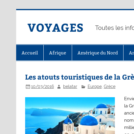
Skip
to
content
VOYAGES
Toutes les in
Accueil
Afrique
Amérique du Nord
A
Les atouts touristiques de la Gr
10/03/2016
belatar
Europe
,
Grèce
Envi
la G
anci
nomb
mill