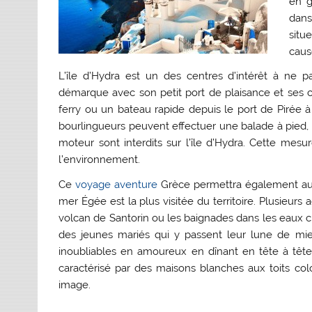
en g
dans 
situ
caus
L’île d’Hydra est un des centres d’intérêt à ne 
démarque avec son petit port de plaisance et ses co
ferry ou un bateau rapide depuis le port de Pirée à
bourlingueurs peuvent effectuer une balade à pied, à
moteur sont interdits sur l’île d’Hydra. Cette mesu
l’environnement.
Ce
voyage aventure
Grèce permettra également aux 
mer Égée est la plus visitée du territoire. Plusieurs a
volcan de Santorin ou les baignades dans les eaux ch
des jeunes mariés qui y passent leur lune de mi
inoubliables en amoureux en dînant en tête à tête d
caractérisé par des maisons blanches aux toits colo
image.