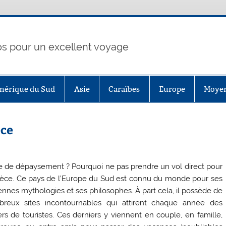
fos pour un excellent voyage
mérique du Sud
Asie
Caraïbes
Europe
Moyen
èce
e de dépaysement ? Pourquoi ne pas prendre un vol direct pour
rèce. Ce pays de l’Europe du Sud est connu du monde pour ses
ennes mythologies et ses philosophes. À part cela, il possède de
reux sites incontournables qui attirent chaque année des
iers de touristes. Ces derniers y viennent en couple, en famille,