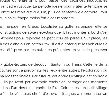
roupe ou entre amis pour passer des vacances inoubliables
un cadre rustique. La période idéale pour visiter le territoire se
e entre les mois d’avril à juin, puis de septembre à octobre. Pour
e, le soleil frappe moins fort à ces moments.
pas manquer en Grèce. Localisée au golfe Saronique, elle se
nstructions de style néo-classique. Il faut monter à bord d’un
 Athènes pour rejoindre ce petit coin de paradis. Sur place, les
 dos d’âne ou en bateau-taxi. Il est à noter que les véhicules à
re a été prise par les autorités présentes en vue de préserver
globe-trotters de découvrir Santorin ou Théra. Cette île de la
ctivités sont à prévoir sur les lieux entre autres, l’exploration du
audes thermales. Par ailleurs, cet endroit idyllique est apprécié
el. Ils peuvent par exemple choisir de partager des moments
ans l’un des restaurants de Fira. Celui-ci est un petit village
rés, de véritables chefs-d’œuvre artistiques à immortaliser en