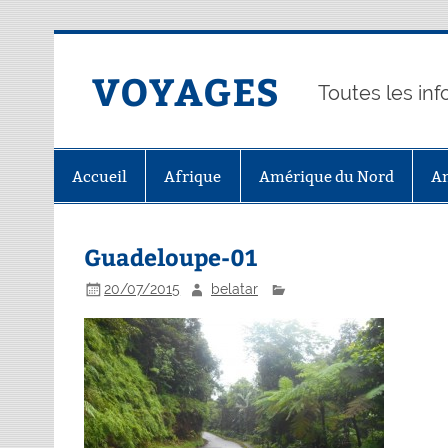
Skip
to
content
VOYAGES
Toutes les in
Accueil
Afrique
Amérique du Nord
A
Guadeloupe-01
20/07/2015
belatar