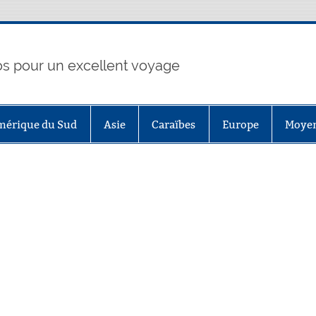
fos pour un excellent voyage
mérique du Sud
Asie
Caraïbes
Europe
Moyen